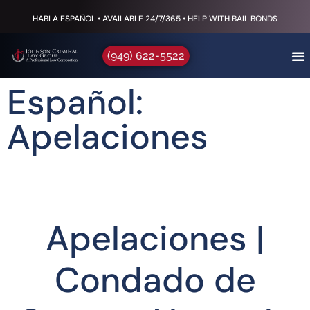
HABLA ESPAÑOL • AVAILABLE 24/7/365 • HELP WITH BAIL BONDS
(949) 622-5522
Español:
Apelaciones
Apelaciones |
Condado de