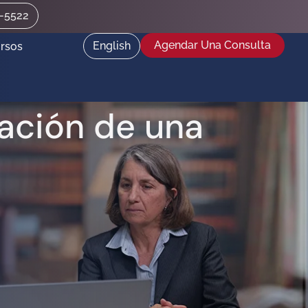
2-5522
Agendar Una Consulta
English
rsos
lación de una