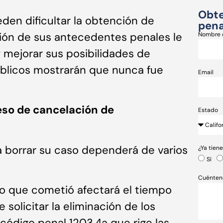
Obte
en dificultar la obtención de
pena
ción de sus antecedentes penales le
Nombre 
 mejorar sus posibilidades de
 públicos mostrarán que nunca fue
Email
eso de cancelación de
Estado
a borrar su caso dependerá de varios
¿Ya tien
Sí
Cuénten
ito que cometió afectará el tiempo
solicitar la eliminación de los
código penal 1203.4a que rige las