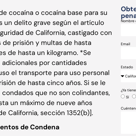
Obte
 de cocaína o cocaína base para su
pena
s un delito grave según el artículo
Nombre 
guridad de California, castigado con
s de prisión y multas de hasta
Email
es de hasta un kilogramo. *Se
s adicionales por cantidades
Estado
luso el transporte para uso personal
sión de hasta cinco años. Si se le
¿Ya tien
e condados que no son colindantes,
Sí
asta un máximo de nueve años
Cuénten
e California, sección 1352(b)].
mentos de Condena