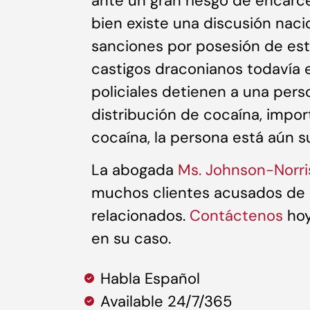
ante un gran riesgo de encarce
bien existe una discusión naci
sanciones por posesión de est
castigos draconianos todavía ex
policiales detienen a una per
distribución de cocaína, impo
cocaína, la persona está aún su
La abogada
Ms. Johnson-Norri
muchos clientes acusados de 
relacionados.
Contáctenos
hoy
en su caso.
Habla Español
Available 24/7/365