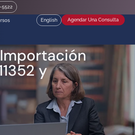
2-5522
Agendar Una Consulta
English
rsos
o Importación
11352 y