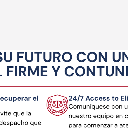
SU FUTURO CON U
 FIRME Y CONTU
ecuperar el
24/7 Access to El
Comuníquese con u
vite que la
nuestro equipo en 
n despacho que
para comenzar a ate