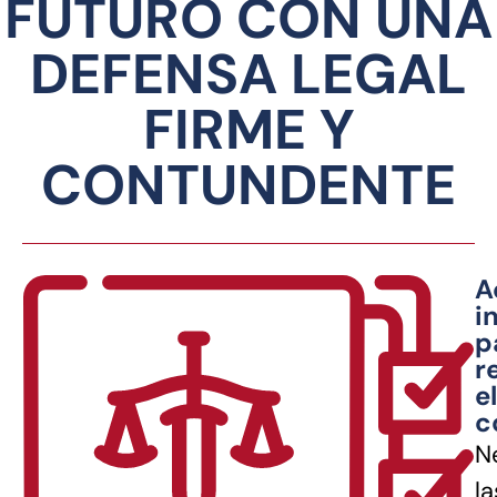
FUTURO CON UNA
DEFENSA LEGAL
FIRME Y
CONTUNDENTE
A
i
p
r
el
c
N
la