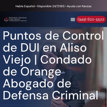
Habla Español • Disponible 24/7/365 • Ayuda con fianzas
(949) 622-5522
Puntos de Control
de DUI en Aliso
Viejo | Condado
de Orange
Abogado de
Defensa Criminal