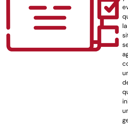
e
q
la
s
s
a
c
u
d
q
in
u
g