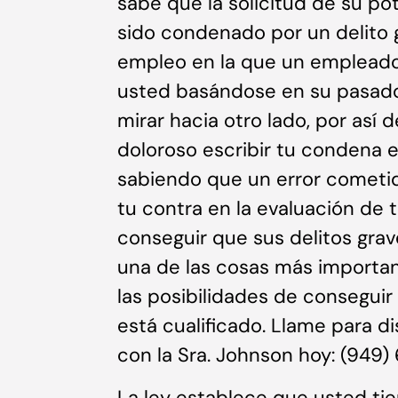
sabe que la solicitud de su po
sido condenado por un delito g
empleo en la que un empleador
usted basándose en su pasado;
mirar hacia otro lado, por así 
doloroso escribir tu condena 
sabiendo que un error cometid
tu contra en la evaluación de t
conseguir que sus delitos gra
una de las cosas más importa
las posibilidades de consegui
está cualificado. Llame para d
con la Sra. Johnson hoy: (949
La ley establece que usted ti