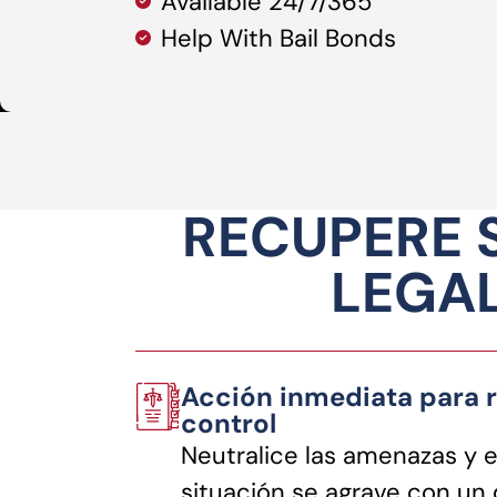
Available 24/7/365
Help With Bail Bonds
RECUPERE 
LEGAL
Acción inmediata para r
control
Neutralice las amenazas y e
situación se agrave con u