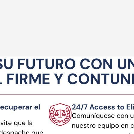
SU FUTURO CON U
 FIRME Y CONTU
ecuperar el
24/7 Access to El
Comuníquese con u
vite que la
nuestro equipo en 
n despacho que