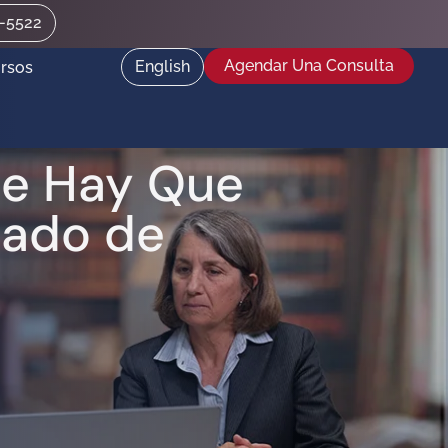
2-5522
Agendar Una Consulta
English
rsos
ue Hay Que
gado de