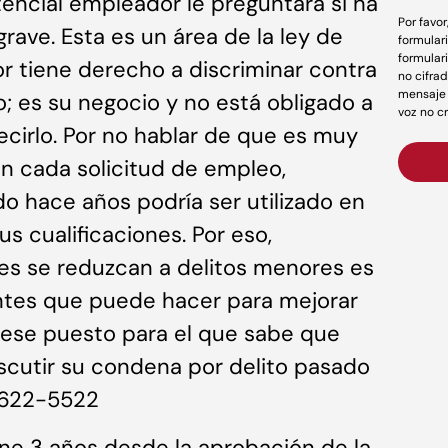
tencial empleador le preguntará si ha
Por favo
rave. Esta es un área de la ley de
formular
formular
 tiene derecho a discriminar contra
no cifrad
mensaje 
 es su negocio y no está obligado a
voz no c
decirlo. Por no hablar de que es muy
en cada solicitud de empleo,
o hace años podría ser utilizado en
us cualificaciones. Por eso,
ves se reduzcan a delitos menores es
ntes que puede hacer para mejorar
r ese puesto para el que sabe que
iscutir su condena por delito pasado
) 622-5522
ene 3 años desde la aprobación de la