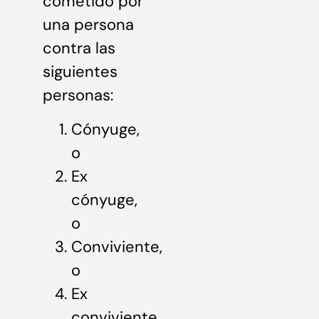
cometido por
una persona
contra las
siguientes
personas:
Cónyuge,
o
Ex
cónyuge,
o
Conviviente,
o
Ex
conviviente,