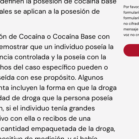
e definen la posesión de cocaína base
Por favo
les se aplican a la posesión de
formular
formular
no cifrad
mensaje 
sión de Cocaína o Cocaína Base con
voz no c
demostrar que un individuo poseía la
ncia controlada y la poseía con la
chos del caso específico pueden o
seída con ese propósito. Algunos
enta incluyen la forma en que la droga
dad de droga que la persona poseía
 si el individuo tenía grandes
vo con ella o recibos de una
a cantidad empaquetada de la droga,
positivo de medición, y si había