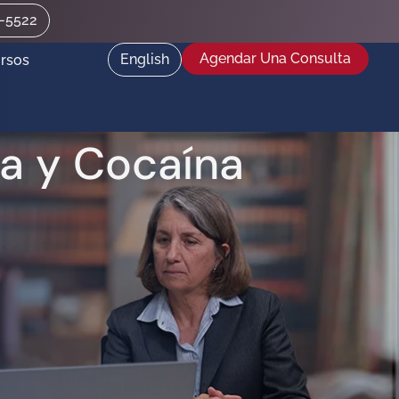
2-5522
Agendar Una Consulta
English
rsos
na y Cocaína