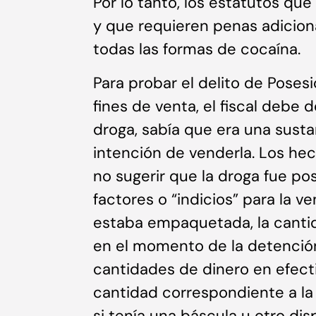
Por lo tanto, los estatutos qu
y que requieren penas adiciona
todas las formas de cocaína.
Para probar el delito de Pose
fines de venta, el fiscal debe 
droga, sabía que era una susta
intención de venderla. Los he
no sugerir que la droga fue po
factores o “indicios” para la v
estaba empaquetada, la canti
en el momento de la detención,
cantidades de dinero en efecti
cantidad correspondiente a l
si tenía una báscula u otro dis