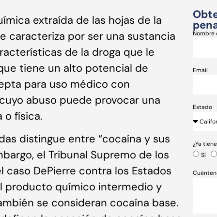
Obte
ímica extraída de las hojas de la
pena
se caracteriza por ser una sustancia
Nombre 
aracterísticas de la droga que le
que tiene un alto potencial de
Email
epta para uso médico con
y cuyo abuso puede provocar una
Estado
o física.
das distingue entre “cocaína y sus
¿Ya tien
embargo, el Tribunal Supremo de los
Sí
l caso DePierre contra los Estados
Cuénten
el producto químico intermedio y
también se consideran cocaína base.