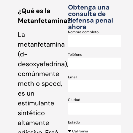
Obtenga una
¿Qué es la
consulta de
defensa penal
Metanfetamina?
ahora
Nombre completo
La
metanfetamina
(d-
Teléfono
desoxyefedrina),
comúnmente
Email
meth o speed,
es un
Ciudad
estimulante
sintético
altamente
Estado
adictivo. Está