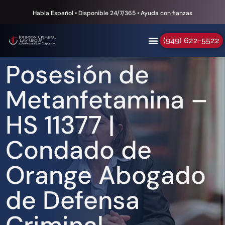
Habla Español • Disponible 24/7/365 • Ayuda con fianzas
(949) 622-5522
Posesión de
Metanfetamina –
HS 11377 |
Condado de
Orange Abogado
de Defensa