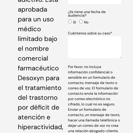
aprobada
¿Ya tiene una fecha de
audiencia?
para un uso
Sí
No
médico
Cuéntenos sobre su caso*
limitado bajo
el nombre
comercial
farmacéutico
Por favor, no incluya
información confidencial o
Desoxyn para
sensible en un formulario de
contacto, mensaje de texto o
el tratamiento
correo de voz. El formulario de
contacto envía la información
del trastorno
por correo electrónico no
cifrado, lo cual no es seguro.
por déficit de
Enviar un formulario de
contacto, un mensaje de texto,
atención e
hacer una llamada telefónica o
hiperactividad,
dejar un correo de voz no crea
una relación abogado-cliente.