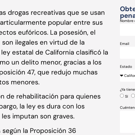
Obte
as drogas recreativas que se usan
pena
 particularmente popular entre sus
Nombre 
ctos eufóricos. La posesión, el
son ilegales en virtud de la
Email
 ley estatal de California clasificó la
o un delito menor, gracias a los
Estado
posición 47, que redujo muchas
itos menores.
¿Ya tien
ón de rehabilitación para quienes
Sí
argo, la ley es dura con los
Cuénten
e les imputan son graves.
 según la Proposición 36