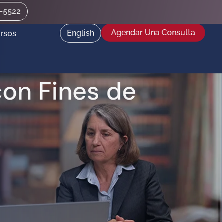
2-5522
Agendar Una Consulta
English
rsos
con Fines de