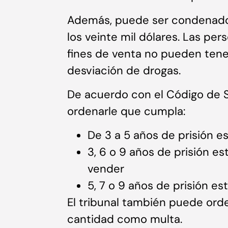
Además, puede ser condenado
los veinte mil dólares. Las p
fines de venta no pueden ten
desviación de drogas.
De acuerdo con el Código de S
ordenarle que cumpla:
De 3 a 5 años de prisión e
3, 6 o 9 años de prisión est
vender
5, 7 o 9 años de prisión es
El tribunal también puede or
cantidad como multa.