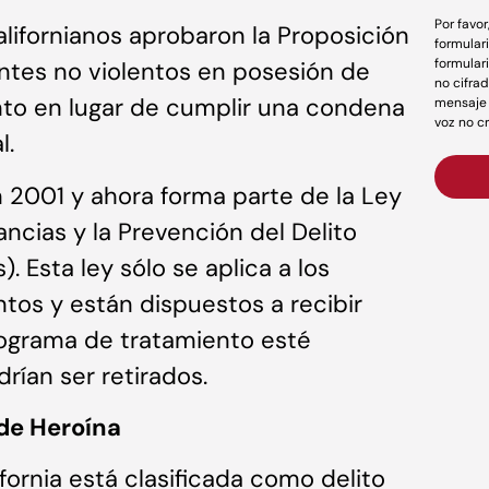
Por favo
alifornianos aprobaron la Proposición
formular
formular
entes no violentos en posesión de
no cifrad
nto en lugar de cumplir una condena
mensaje 
voz no c
l.
 2001 y ahora forma parte de la Ley
ncias y la Prevención del Delito
). Esta ley sólo se aplica a los
tos y están dispuestos a recibir
rograma de tratamiento esté
rían ser retirados.
de Heroína
fornia está clasificada como delito