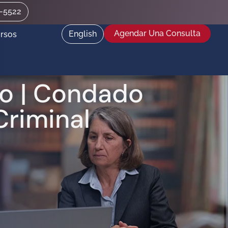
2-5522
Agendar Una Consulta
English
rsos
jo | Condado
riminal