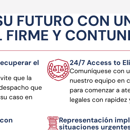
SU FUTURO CON U
 FIRME Y CONTU
ecuperar el
24/7 Access to El
Comuníquese con u
vite que la
nuestro equipo en 
n despacho que
para comenzar a ate
 su caso en
legales con rapidez
 con
Representación impl
situaciones urgente