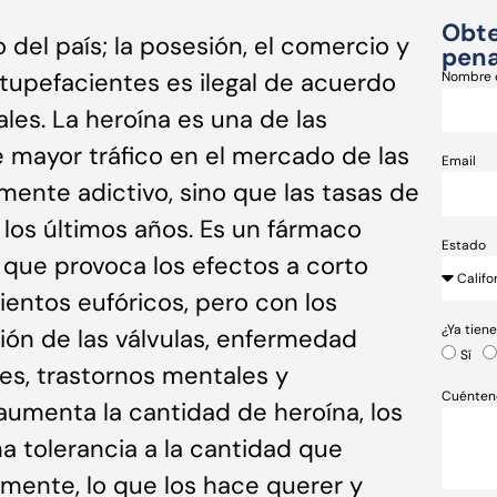
Obte
o del país; la posesión, el comercio y
pena
estupefacientes es ilegal de acuerdo
Nombre 
ales. La heroína es una de las
e mayor tráfico en el mercado de las
Email
amente adictivo, sino que las tasas de
os últimos años. Es un fármaco
Estado
 que provoca los efectos a corto
entos eufóricos, pero con los
¿Ya tien
ción de las válvulas, enfermedad
Sí
s, trastornos mentales y
Cuénten
umenta la cantidad de heroína, los
a tolerancia a la cantidad que
mente, lo que los hace querer y