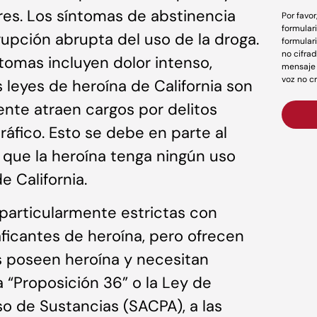
es. Los síntomas de abstinencia
Por favo
formular
upción abrupta del uso de la droga.
formular
no cifrad
tomas incluyen dolor intenso,
mensaje 
voz no c
s leyes de heroína de California son
ente atraen cargos por delitos
tráfico. Esto se debe en parte al
que la heroína tenga ningún uso
e California.
 particularmente estrictas con
aficantes de heroína, pero ofrecen
s poseen heroína y necesitan
 “Proposición 36” o la Ley de
so de Sustancias (SACPA), a las