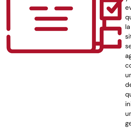
e
q
la
s
s
a
c
u
d
q
in
u
g