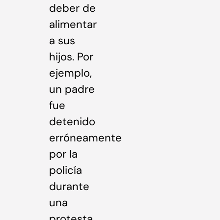
deber de
alimentar
a sus
hijos. Por
ejemplo,
un padre
fue
detenido
erróneamente
por la
policía
durante
una
protesta.