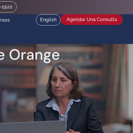
2-5522
Agendar Una Consulta
English
rsos
de Orange