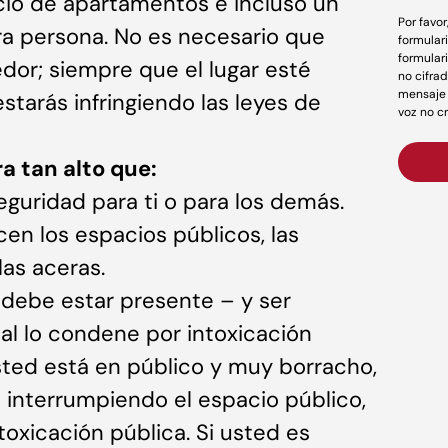
ficio de apartamentos e incluso un
Por favo
tra persona. No es necesario que
formular
formular
dor; siempre que el lugar esté
no cifrad
mensaje 
starás infringiendo las leyes de
voz no c
ra tan alto que:
eguridad para ti o para los demás.
cen los espacios públicos, las
 las aceras.
debe estar presente – y ser
al lo condene por intoxicación
usted está en público y muy borracho,
 interrumpiendo el espacio público,
toxicación pública. Si usted es