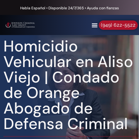
Habla Español • Disponible 24/7/365 • Ayuda con fianzas
(949) 622-5522
Homicidio
Vehicular en Aliso
Viejo | Condado
de Orange
Abogado de
Defensa Criminal