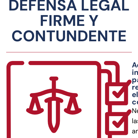
DEFENSA LEGAL
FIRME Y
CONTUNDENTE
A
i
p
r
el
c
N
la
a