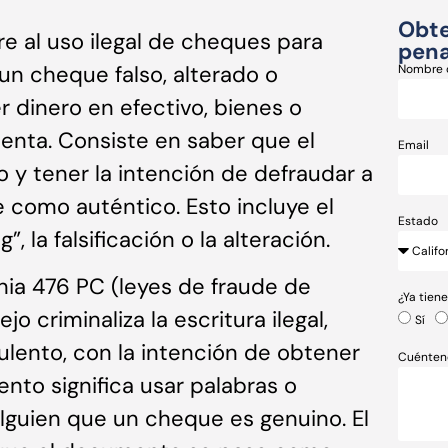
Obte
re al uso ilegal de cheques para
pena
 un cheque falso, alterado o
Nombre 
er dinero en efectivo, bienes o
lenta. Consiste en saber que el
Email
o y tener la intención de defraudar a
 como auténtico. Esto incluye el
Estado
”, la falsificación o la alteración.
rnia 476 PC (leyes de fraude de
¿Ya tien
jo criminaliza la escritura ilegal,
Sí
ulento, con la intención de obtener
Cuénten
ento significa usar palabras o
lguien que un cheque es genuino. El