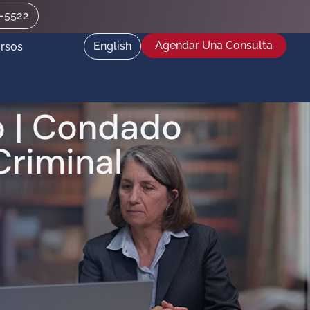
2-5522
Agendar Una Consulta
English
rsos
o | Condado
riminal