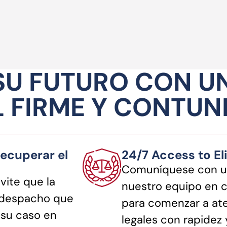
SU FUTURO CON U
 FIRME Y CONTU
ecuperar el
24/7 Access to El
Comuníquese con u
vite que la
nuestro equipo en 
n despacho que
para comenzar a ate
 su caso en
legales con rapidez