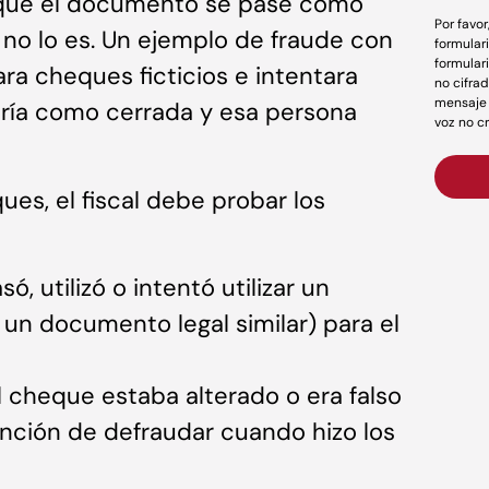
 que el documento se pase como
Por favo
 no lo es. Un ejemplo de fraude con
formular
formular
ra cheques ficticios e intentara
no cifrad
mensaje 
ería como cerrada y esa persona
voz no c
ues, el fiscal debe probar los
ó, utilizó o intentó utilizar un
 un documento legal similar) para el
 cheque estaba alterado o era falso
ención de defraudar cuando hizo los