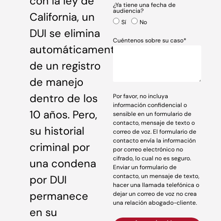
con la ley de
¿Ya tiene una fecha de
audiencia?
California, un
Sí
No
DUI se elimina
Cuéntenos sobre su caso*
automáticamente
de un registro
de manejo
dentro de los
Por favor, no incluya
información confidencial o
10 años. Pero,
sensible en un formulario de
contacto, mensaje de texto o
su historial
correo de voz. El formulario de
contacto envía la información
criminal por
por correo electrónico no
cifrado, lo cual no es seguro.
una condena
Enviar un formulario de
contacto, un mensaje de texto,
por DUI
hacer una llamada telefónica o
permanece
dejar un correo de voz no crea
una relación abogado-cliente.
en su