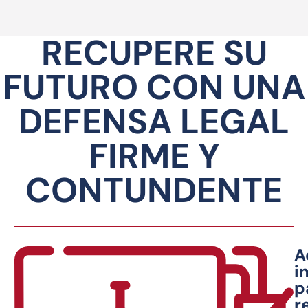
RECUPERE SU
FUTURO CON UNA
DEFENSA LEGAL
FIRME Y
CONTUNDENTE
A
i
p
r