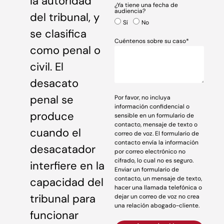
la autoridad
¿Ya tiene una fecha de
audiencia?
del tribunal, y
Sí
No
se clasifica
Cuéntenos sobre su caso*
como penal o
civil. El
desacato
penal se
Por favor, no incluya
información confidencial o
produce
sensible en un formulario de
contacto, mensaje de texto o
cuando el
correo de voz. El formulario de
contacto envía la información
desacatador
por correo electrónico no
cifrado, lo cual no es seguro.
interfiere en la
Enviar un formulario de
contacto, un mensaje de texto,
capacidad del
hacer una llamada telefónica o
tribunal para
dejar un correo de voz no crea
una relación abogado-cliente.
funcionar