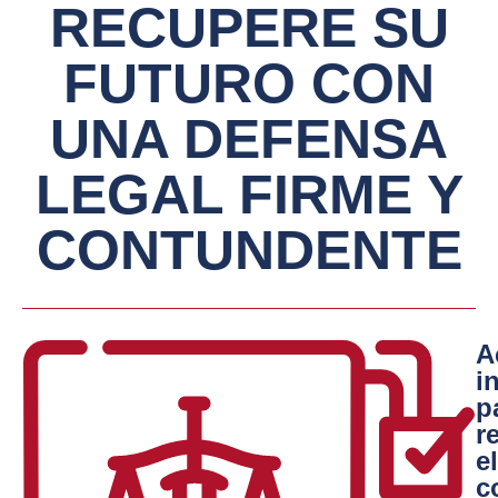
RECUPERE SU
FUTURO CON
UNA DEFENSA
LEGAL FIRME Y
CONTUNDENTE
A
i
p
r
el
c