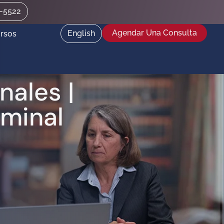
2-5522
Agendar Una Consulta
English
rsos
ales |
minal