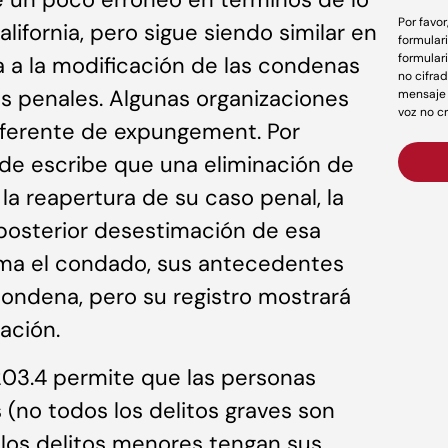
Por favo
alifornia, pero sigue siendo similar en
formular
formular
a a la modificación de las condenas
no cifrad
s penales. Algunas organizaciones
mensaje 
voz no c
iferente de expungement. Por
ide escribe que una eliminación de
a reapertura de su caso penal, la
 posterior desestimación de esa
rma el condado, sus antecedentes
ondena, pero su registro mostrará
ación.
1203.4 permite que las personas
(no todos los delitos graves son
e los delitos menores tengan sus