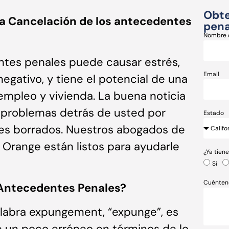
Obte
la Cancelación de los antecedentes
pena
Nombre 
ntes penales puede causar estrés,
Email
negativo, y tiene el potencial de una
mpleo y vivienda. La buena noticia
 problemas detrás de usted por
Estado
es borrados. Nuestros abogados de
range están listos para ayudarle
¿Ya tien
Sí
Cuénten
 Antecedentes Penales?
 palabra expungement, “expunge”, es
re un poco erróneo en términos de lo