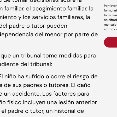
Por favo
 familiar, el acogimiento familiar, la
formular
formular
ento y los servicios familiares, la
no cifrad
del padre o tutor pueden
mensaje 
voz no c
dependencia del menor por parte de
 que un tribunal tome medidas para
iente del tribunal:
l niño ha sufrido o corre el riesgo de
s de sus padres o tutores. El daño
e un accidente. Los factores para
o físico incluyen una lesión anterior
l padre o tutor, un historial de