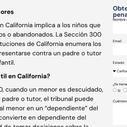
Obte
nores
pena
Nombre 
California implica a los niños que
os o abandonados. La Sección 300
Email
ituciones de California enumera los
esentarse contra un padre o tutor
ntil.
Estado
il en California?
¿Ya tien
0, cuando un menor es descuidado,
Sí
adre o tutor, el tribunal puede
Cuénten
al menor en un “dependiente” del
convierte en dependiente del
ad de tomar decisiones sobre la