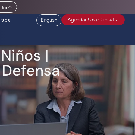
2-5522
Agendar Una Consulta
English
rsos
Niños |
 Defensa