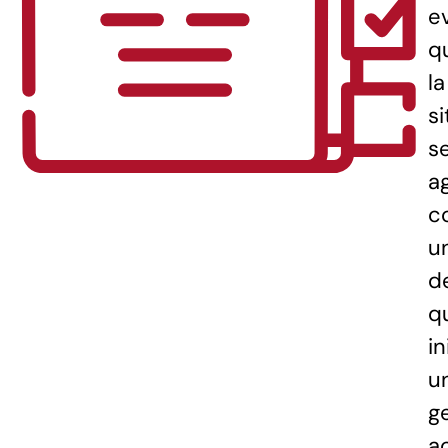
e
q
la
s
s
a
c
u
d
q
in
u
g
a