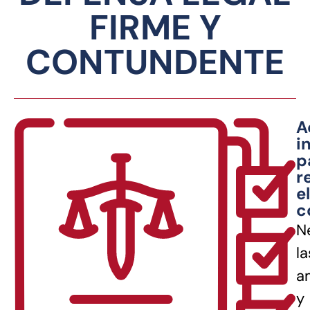
FIRME Y
CONTUNDENTE
A
i
p
r
el
c
N
la
a
y